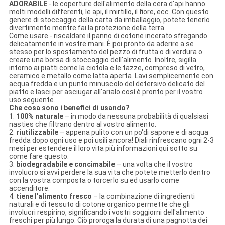
ADORABILE
- le coperture dell'alimento della cera d'api hanno
molti modelli differenti, le api, il mirtillo, il fiore, ecc. Con questo
genere di stoccaggio della carta da imballaggio, potete tenerlo
divertimento mentre fai la protezione della terra.
Come usare - riscaldare il panno di cotone incerato sfregando
delicatamente in vostre mani. È poi pronto da aderire a se
stesso per lo spostamento del pezzo di frutta o di verdura o
creare una borsa di stoccaggio dell'alimento. Inoltre, sigilla
intorno ai piatti come la ciotola e le tazze, compreso di vetro,
ceramico e metallo come latta aperta. Lavi semplicemente con
acqua fredda e un punto minuscolo del detersivo delicato del
piatto e lasci per asciugar all'arialo così è pronto per il vostro
uso seguente.
Che cosa sono i benefici di usando?
1.
100% naturale
– in modo da nessuna probabilità di qualsiasi
nasties che filtrano dentro al vostro alimento.
2.
riutilizzabile
– appena pulito con un po'di sapone e di acqua
fredda dopo ogni uso e poi usili ancora! Diali rinfrescano ogni 2-3
mesi per estendere il loro vita più informazioni qui sotto su
come fare questo.
3.
biodegradabile e concimabile
– una volta che il vostro
involucro si avvi perdere la sua vita che potete metterlo dentro
con la vostra composta o torcerlo su ed usarlo come
accenditore.
4.
tiene l'alimento fresco
– la combinazione di ingredienti
naturali e di tessuto di cotone organico permette che gli
involucri respirino, significando i vostri soggiorni dell'alimento
freschi per più lungo. Ciò proroga la durata di una pagnotta dei