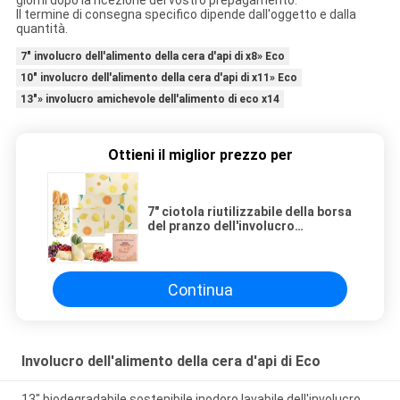
giorni dopo la ricezione del vostro prepagamento.
Il termine di consegna specifico dipende dall'oggetto e dalla
quantità.
7" involucro dell'alimento della cera d'api di x8» Eco
10" involucro dell'alimento della cera d'api di x11» Eco
13"» involucro amichevole dell'alimento di eco x14
Ottieni il miglior prezzo per
7" ciotola riutilizzabile della borsa
del pranzo dell'involucro
dell'alimento della cera d'api di
x8» Eco copre l'involucro per
frutta
Continua
Involucro dell'alimento della cera d'api di Eco
13" biodegradabile sostenibile inodoro lavabile dell'involucro