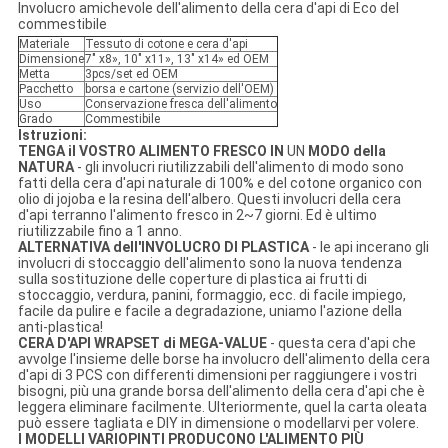
Involucro amichevole dell'alimento della cera d'api di Eco del
commestibile
Materiale
Tessuto di cotone e cera d'api
Dimensione
7" x8», 10" x11», 13" x14» ed OEM
Metta
3pcs/set ed OEM
Pacchetto
borsa e cartone (servizio dell'OEM)
Uso
Conservazione fresca dell'alimento
Grado
Commestibile
Istruzioni:
TENGA il VOSTRO ALIMENTO FRESCO IN
UN
MODO della
NATURA
- gli involucri riutilizzabili dell'alimento di modo sono
fatti della cera d'api naturale di 100% e del cotone organico con
olio di jojoba e la resina dell'albero. Questi involucri della cera
d'api terranno l'alimento fresco in 2~7 giorni. Ed è ultimo
riutilizzabile fino a 1 anno.
ALTERNATIVA dell'INVOLUCRO DI PLASTICA
- le api incerano gli
involucri di stoccaggio dell'alimento sono la nuova tendenza
sulla sostituzione delle coperture di plastica ai frutti di
stoccaggio, verdura, panini, formaggio, ecc. di facile impiego,
facile da pulire e facile a degradazione, uniamo l'azione della
anti-plastica!
CERA D'API WRAPSET di MEGA-VALUE
- questa cera d'api che
avvolge l'insieme delle borse ha involucro dell'alimento della cera
d'api di 3 PCS con differenti dimensioni per raggiungere i vostri
bisogni, più una grande borsa dell'alimento della cera d'api che è
leggera eliminare facilmente. Ulteriormente, quel la carta oleata
può essere tagliata e DIY in dimensione o modellarvi per volere.
I MODELLI VARIOPINTI PRODUCONO L'ALIMENTO PIÙ