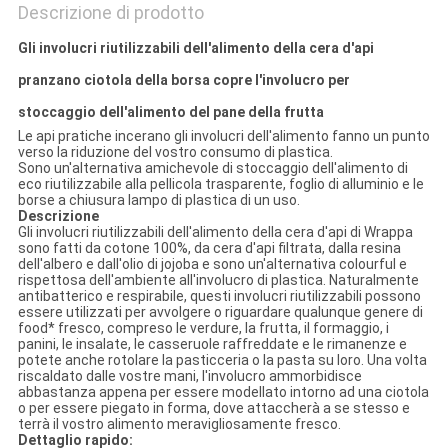
Descrizione di prodotto
Gli involucri riutilizzabili dell'alimento della cera d'api
pranzano ciotola della borsa copre l'involucro per
stoccaggio dell'alimento del pane della frutta
Le api pratiche incerano gli involucri dell'alimento fanno un punto
verso la riduzione del vostro consumo di plastica.
Sono un'alternativa amichevole di stoccaggio dell'alimento di
eco riutilizzabile alla pellicola trasparente, foglio di alluminio e le
borse a chiusura lampo di plastica di un uso.
Descrizione
Gli involucri riutilizzabili dell'alimento della cera d'api di Wrappa
sono fatti da cotone 100%, da cera d'api filtrata, dalla resina
dell'albero e dall'olio di jojoba e sono un'alternativa colourful e
rispettosa dell'ambiente all'involucro di plastica. Naturalmente
antibatterico e respirabile, questi involucri riutilizzabili possono
essere utilizzati per avvolgere o riguardare qualunque genere di
food* fresco, compreso le verdure, la frutta, il formaggio, i
panini, le insalate, le casseruole raffreddate e le rimanenze e
potete anche rotolare la pasticceria o la pasta su loro. Una volta
riscaldato dalle vostre mani, l'involucro ammorbidisce
abbastanza appena per essere modellato intorno ad una ciotola
o per essere piegato in forma, dove attaccherà a se stesso e
terrà il vostro alimento meravigliosamente fresco.
Dettaglio rapido: