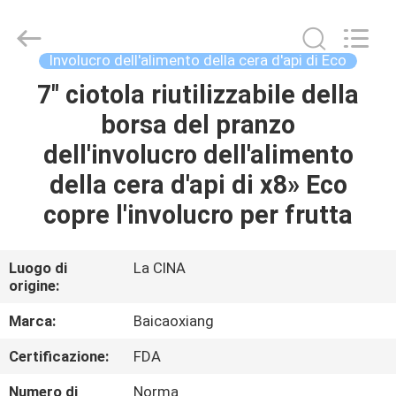
Henan
Toyeen
Biotech
Co.,
Ltd.
Involucro dell'alimento della cera d'api di Eco
All
Rights
7" ciotola riutilizzabile della
CASA
Reserved.
Developed
by
borsa del pranzo
ECER
PRODOTTI
dell'involucro dell'alimento
della cera d'api di x8» Eco
CIRCA
copre l'involucro per frutta
NOI
Luogo di
La CINA
origine:
GIRO
DELLA
Marca:
Baicaoxiang
FABBRICA
Certificazione:
FDA
Numero di
Norma