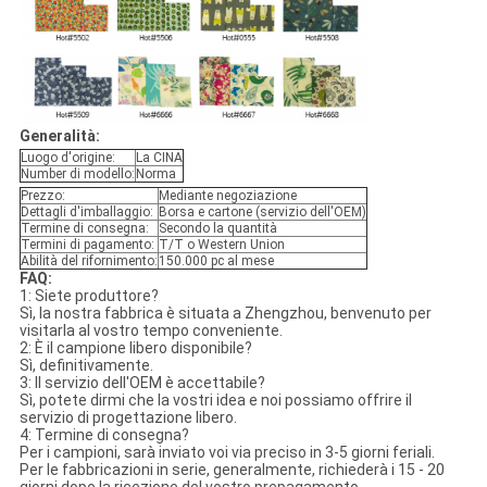
Generalità:
Luogo d'origine:
La CINA
Number di modello:
Norma
Prezzo:
Mediante negoziazione
Dettagli d'imballaggio:
Borsa e cartone (servizio dell'OEM)
Termine di consegna:
Secondo la quantità
Termini di pagamento:
T/T o Western Union
Abilità del rifornimento:
150.000 pc al mese
FAQ:
1: Siete produttore?
Sì, la nostra fabbrica è situata a Zhengzhou, benvenuto per
visitarla al vostro tempo conveniente.
2: È il campione libero disponibile?
Sì, definitivamente.
3: Il servizio dell'OEM è accettabile?
Sì, potete dirmi che la vostri idea e noi possiamo offrire il
servizio di progettazione libero.
4: Termine di consegna?
Per i campioni, sarà inviato voi via preciso in 3-5 giorni feriali.
Per le fabbricazioni in serie, generalmente, richiederà i 15 - 20