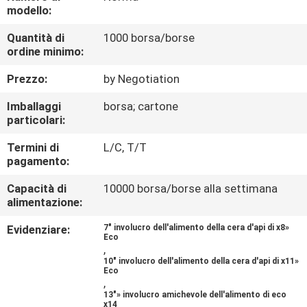
CONTROLLO
modello:
DI
Quantità di
1000 borsa/borse
ordine minimo:
QUALITÀ
Prezzo:
by Negotiation
CONTATTICI
Imballaggi
borsa; cartone
particolari:
RICHIEDA
Termini di
L/C, T/T
pagamento:
UNA
CITAZIONE
Capacità di
10000 borsa/borse alla settimana
alimentazione:
Evidenziare:
7" involucro dell'alimento della cera d'api di x8»
MAPPA
Eco
,
DEL
10" involucro dell'alimento della cera d'api di x11»
Eco
SITO
,
13"» involucro amichevole dell'alimento di eco
x14