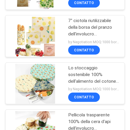
dell'alimento
CONTROLLO
CONTATTO
DI
7" ciotola riutilizzabile
QUALITÀ
87
della borsa del pranzo
dell'involucro
Sacchi aspiratori di
CONTATTICI
dell'alimento della cera
by Negotiation MOQ:1000 borsa/borse
aspirapolvere
d'api di x8» Eco copre
CONTATTO
l'involucro per frutta
RICHIEDA
Lo stoccaggio
UNA
sostenibile 100%
CITAZIONE
dell'alimento del cotone
47
con cera d'api avvolge
by Negotiation MOQ:1000 borsa/borse
riutilizzabile
Sacchi di carta di
MAPPA
CONTATTO
DEL
aspirapolvere
Pellicola trasparente
SITO
100% della cera d'api
dell'involucro