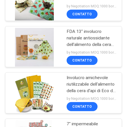
dell'alimento della cera
PRIVACY
by Negotiation MOQ:1000 borsa/borse
d'api di Eco del cotone
CONTATTO
POLICY
14
Bevanda
FDA 13" involucro
naturale antiossidante
rinfrescante di aria
dell'alimento della cera
d'api di X14» Eco
dell'aspirapolvere
by Negotiation MOQ:1000 borsa/borse
CONTATTO
Involucro amichevole
38
riutilizzabile dell'alimento
Filtro dalla polvere
della cera d'api di Eco del
commestibile
by Negotiation MOQ:1000 borsa/borse
dell'aspirapolvere
CONTATTO
7" impermeabile