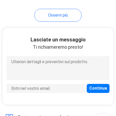
15
Osservi più
Collegamenti di
aspirapolvere
Lasciate un messaggio
Ti richiameremo presto!
10
cappuccio bouffant
eliminabile