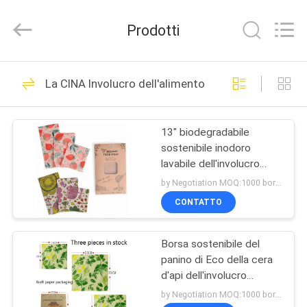
Henan
Toyeen
Biotech
Prodotti
Co.,
Ltd.
All
Rights
CASA
Reserved.
101
Developed
La CINA Involucro dell'alimento della cera d'api di 
by
Sacchetti filtro di
ECER
PRODOTTI
VCA
13" biodegradabile
sostenibile inodoro
CIRCA
lavabile dell'involucro
NOI
amichevole della cera
by Negotiation MOQ:1000 borsa/borse
d'api di x14» Eco
CONTATTO
88
GIRO
Sacchetti filtro di
Borsa sostenibile del
DELLA
panino di Eco della cera
FABBRICA
aspirapolvere
d'api dell'involucro
riutilizzabile residuo zero
by Negotiation MOQ:1000 borsa/borse