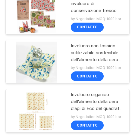
involucro di
conservazione fresco
38
dell'alimento della cera
by Negotiation MOQ:1000 borsa/borse
d'api di X8» Eco
Motori di
CONTATTO
aspirapolvere
Involucro non tossico
riutilizzabile sostenibile
dell'alimento della cera
d'api di Eco
by Negotiation MOQ:1000 borsa/borse
CONTATTO
19
Filtro da Hepa
Involucro organico
dell'alimento della cera
dell'aspirapolvere
d'api di Eco del quadrato
antibatterico dell'OEM
by Negotiation MOQ:1000 borsa/borse
CONTATTO