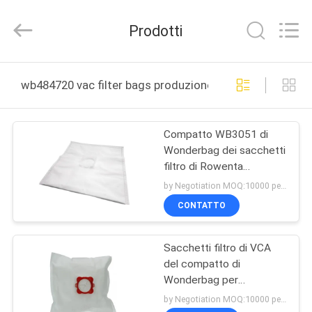
Toyeen
Biotech
Co.,
Prodotti
Ltd.
All
Rights
Reserved.
Developed
CASA
by
wb484720 vac filter bags produzione online
ECER
PRODOTTI
Compatto WB3051 di
Wonderbag dei sacchetti
CIRCA
filtro di Rowenta
NOI
Wonderbag Endura
by Negotiation MOQ:10000 pezzo/pezzi
WB484720 VCA
CONTATTO
GIRO
Sacchetti filtro di VCA
DELLA
del compatto di
FABBRICA
Wonderbag per
l'aspirapolvere Rowenta
by Negotiation MOQ:10000 pezzo/pezzi