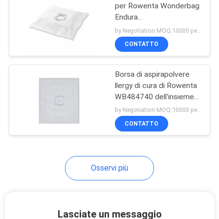
per Rowenta Wonderbag
Endura
WB484720/compatto
by Negotiation MOQ:10000 pezzo/pezzi
WB3051
CONTATTO
Borsa di aspirapolvere
llergy di cura di Rowenta
WB484740 dell'insieme
della borsa di polvere di
by Negotiation MOQ:10000 pezzo/pezzi
Wonderbag Endura
CONTATTO
Microfiber
Osservi più
Lasciate un messaggio