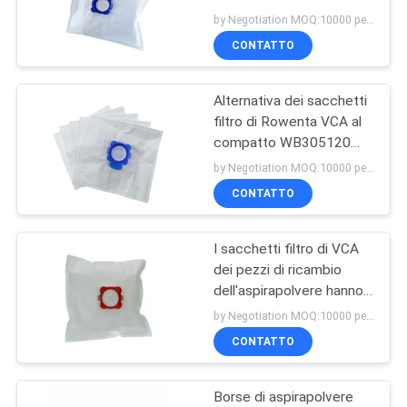
VCA spolverano la borsa
PRIVACY
by Negotiation MOQ:10000 pezzo/pezzi
della sostituzione
CONTATTO
POLICY
Alternativa dei sacchetti
filtro di Rowenta VCA al
compatto WB305120
WB406120 (RO4, RO05)
by Negotiation MOQ:10000 pezzo/pezzi
di Wonderbag
CONTATTO
I sacchetti filtro di VCA
dei pezzi di ricambio
dell'aspirapolvere hanno
messo il compatto
by Negotiation MOQ:10000 pezzo/pezzi
Rowenta WB305120 di
CONTATTO
Wonderbag
Borse di aspirapolvere