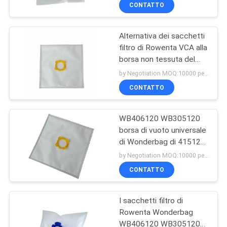
WB305120
CONTROLLO
CONTATTO
DI
Alternativa dei sacchetti
QUALITÀ
filtro di Rowenta VCA alla
borsa non tessuta del
CONTATTICI
panno del cambiamento
by Negotiation MOQ:10000 pezzo/pezzi
della polvere di
CONTATTO
Wonderbag
RICHIEDA
WB406120 WB305120
UNA
borsa di vuoto universale
CITAZIONE
di Wonderbag di 415120
di VCA sacchetti filtro
by Negotiation MOQ:10000 pezzo/pezzi
RO464583
MAPPA
CONTATTO
DEL
I sacchetti filtro di
SITO
Rowenta Wonderbag
WB406120 WB305120