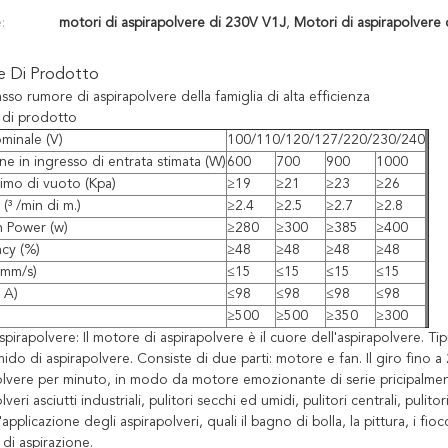
:
motori di aspirapolvere di 230V V1J
,
Motori di aspirapolvere 
ne Di Prodotto
so rumore di aspirapolvere della famiglia di alta efficienza
 di prodotto
minale (V)
100/110/120/127/220/230/240
ne in ingresso di entrata stimata (W)
600
700
900
1000
imo di vuoto (Kpa)
≥19
≥21
≥23
≥26
(³ /min di m.)
≥2.4
≥2.5
≥2.7
≥2.8
 Power (w)
≥280
≥300
≥385
≥400
ncy (%)
≥48
≥48
≥48
≥48
(mm/s)
≤15
≤15
≤15
≤15
 A)
≤98
≤98
≤98
≤98
≥500
≥500
≥350
≥300
pirapolvere: Il motore di aspirapolvere è il cuore dell'aspirapolvere. Tip
do di aspirapolvere. Consiste di due parti: motore e fan. Il giro fino 
olvere per minuto, in modo da motore emozionante di serie pricipalment
lveri asciutti industriali, pulitori secchi ed umidi, pulitori centrali, pulitori
l'applicazione degli aspirapolveri, quali il bagno di bolla, la pittura, i fio
i di aspirazione.