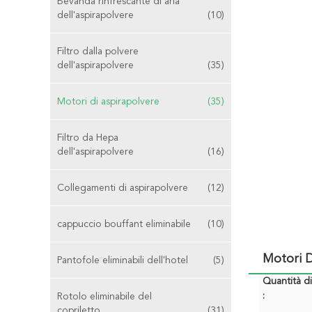
Bevanda rinfrescante di aria
dell'aspirapolvere
(10)
Filtro dalla polvere
dell'aspirapolvere
(35)
Motori di aspirapolvere
(35)
Filtro da Hepa
dell'aspirapolvere
(16)
Collegamenti di aspirapolvere
(12)
cappuccio bouffant eliminabile
(10)
Motori D
Pantofole eliminabili dell'hotel
(5)
Quantità d
:
Rotolo eliminabile del
copriletto
(31)