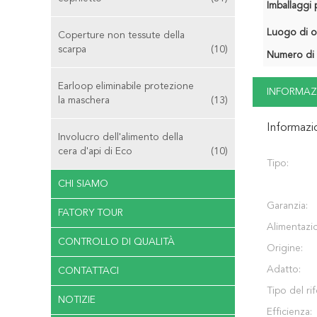
Imballaggi p
Luogo di o
Coperture non tessute della
scarpa
(10)
Numero di 
Earloop eliminabile protezione
INFORMAZ
la maschera
(13)
Informazi
Involucro dell'alimento della
cera d'api di Eco
(10)
Tipo:
CHI SIAMO
Garanzia:
FATORY TOUR
Alimentazi
CONTROLLO DI QUALITÀ
Origine:
Adatto:
CONTATTACI
Tipo del ri
NOTIZIE
Efficienza: