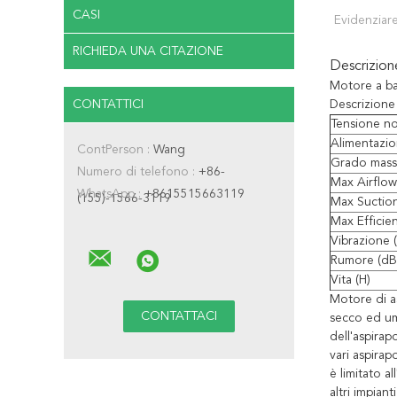
CASI
Evidenziare
RICHIEDA UNA CITAZIONE
Descrizio
Motore a bas
CONTATTICI
Descrizione
Tensione no
Alimentazio
ContPerson :
Wang
Grado mass
Numero di telefono :
+86-
Max Airflow 
WhatsApp :
+8615515663119
(155)-1566-3119
Max Suction
Max Efficie
Vibrazione 
Rumore (dB
Vita (H)
Motore di as
secco ed umi
dell'aspirap
vari aspirapo
è limitato al
altri impiant