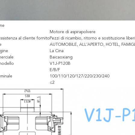
one
Motore di aspirapolvere
assistenza al cliente fornito
Pezzi di ricambio, ritorno e sostituzione liber
e
AUTOMOBILE, ALL'APERTO, HOTEL, FAMIG
gine
La Cina
erciale
Baicaoxiang
modello
V1J-P120B
E/B/F
minale
100/110/120/127/220/230/240
≤2