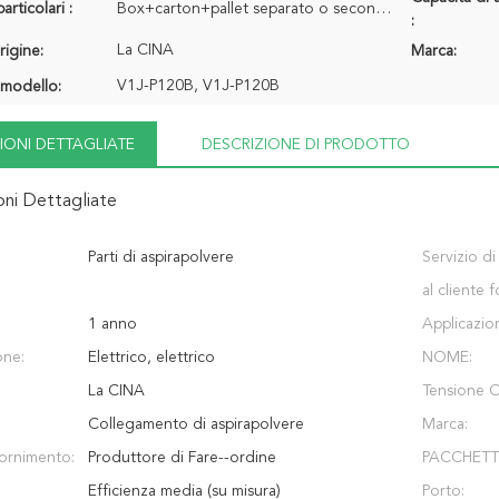
articolari :
Box+carton+pallet separato o secondo personalizzazione dell'utente
:
La CINA
rigine:
Marca:
V1J-P120B, V1J-P120B
modello:
IONI DETTAGLIATE
DESCRIZIONE DI PRODOTTO
oni Dettagliate
Parti di aspirapolvere
Servizio di
al cliente f
1 anno
Applicazio
one:
Elettrico, elettrico
NOME:
La CINA
Tensione 
Collegamento di aspirapolvere
Marca:
fornimento:
Produttore di Fare--ordine
PACCHETT
Efficienza media (su misura)
Porto: