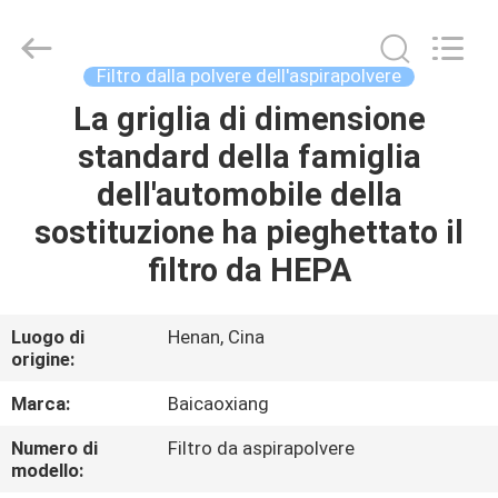
Toyeen
Biotech
Co.,
Ltd.
All
Filtro dalla polvere dell'aspirapolvere
Rights
Reserved.
Developed
La griglia di dimensione
CASA
by
ECER
standard della famiglia
PRODOTTI
dell'automobile della
sostituzione ha pieghettato il
CIRCA
filtro da HEPA
NOI
Luogo di
Henan, Cina
origine:
GIRO
DELLA
Marca:
Baicaoxiang
FABBRICA
Numero di
Filtro da aspirapolvere
modello: