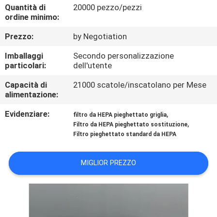
CONTROLLO
Quantità di
20000 pezzo/pezzi
ordine minimo:
DI
Prezzo:
by Negotiation
QUALITÀ
Imballaggi
Secondo personalizzazione
particolari:
dell'utente
CONTATTICI
Capacità di
21000 scatole/inscatolano per Mese
alimentazione:
RICHIEDA
Evidenziare:
,
UNA
filtro da HEPA pieghettato griglia
,
Filtro da HEPA pieghettato sostituzione
CITAZIONE
Filtro pieghettato standard da HEPA
MAPPA
MIGLIOR PREZZO
DEL
SITO