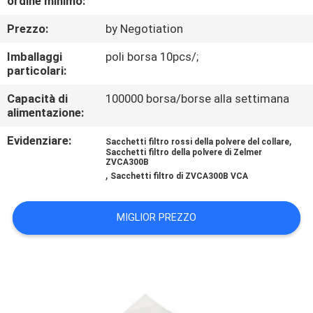
ordine minimo:
CONTROLLO
Prezzo:
by Negotiation
DI
QUALITÀ
Imballaggi
poli borsa 10pcs/;
particolari:
CONTATTICI
Capacità di
100000 borsa/borse alla settimana
alimentazione:
Evidenziare:
,
RICHIEDA
Sacchetti filtro rossi della polvere del collare
Sacchetti filtro della polvere di Zelmer
ZVCA300B
UNA
,
Sacchetti filtro di ZVCA300B VCA
CITAZIONE
MIGLIOR PREZZO
MAPPA
DEL
SITO