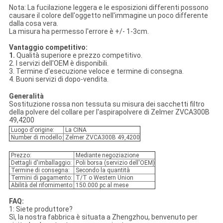
Nota: La fucilazione leggera e le esposizioni differenti possono
causare il colore dell'oggetto nell'immagine un poco differente
dalla cosa vera.
La misura ha permesso l'errore è +/- 1-3cm.
Vantaggio competitivo:
1.
Qualità superiore e prezzo competitivo.
2. I servizi dell'OEM è disponibili.
3. Termine d'esecuzione veloce e termine di consegna.
4. Buoni servizi di dopo-vendita.
Generalità
Sostituzione rossa non tessuta su misura dei sacchetti filtro
della polvere del collare per l'aspirapolvere di Zelmer ZVCA300B
49,4200
Luogo d'origine:
La CINA
Number di modello:
Zelmer ZVCA300B 49,4200
Prezzo:
Mediante negoziazione
Dettagli d'imballaggio:
Poli borsa (servizio dell'OEM)
Termine di consegna:
Secondo la quantità
Termini di pagamento:
T/T o Western Union
Abilità del rifornimento:
150.000 pc al mese
FAQ:
1: Siete produttore?
Sì, la nostra fabbrica è situata a Zhengzhou, benvenuto per