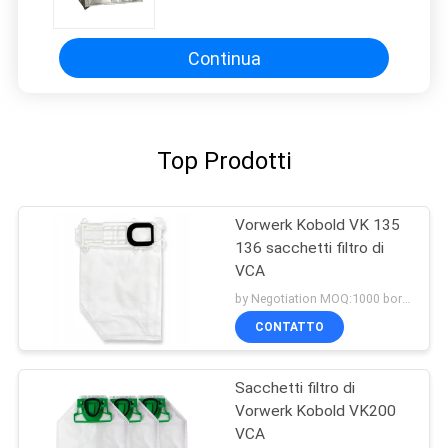
del collare per Zelmer ZVCA300B
49,4200
Continua
Top Prodotti
Vorwerk Kobold VK 135
136 sacchetti filtro di
VCA
by Negotiation MOQ:1000 borsa/borse
CONTATTO
Sacchetti filtro di
Vorwerk Kobold VK200
VCA