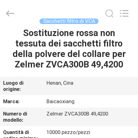
Toyeen
Biotech
Co.,
Ltd.
All
Sacchetti filtro di VCA
Rights
Reserved.
Developed
Sostituzione rossa non
CASA
by
ECER
tessuta dei sacchetti filtro
PRODOTTI
della polvere del collare per
Zelmer ZVCA300B 49,4200
CIRCA
NOI
Luogo di
Henan, Cina
origine:
GIRO
Marca:
Baicaoxiang
DELLA
Numero di
Zelmer ZVCA300B 49,4200
modello:
FABBRICA
Quantità di
10000 pezzo/pezzi