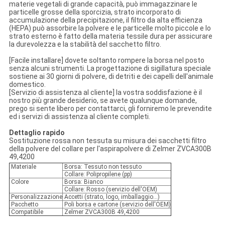
materie vegetali di grande capacità, può immagazzinare le
particelle grosse della sporcizia, strato incorporato di
accumulazione della precipitazione, il filtro da alta efficienza
(HEPA) può assorbire la polvere e le particelle molto piccole e lo
strato esterno è fatto della materia tessile dura per assicurare
la durevolezza e la stabilità del sacchetto filtro.
[Facile installare] dovete soltanto rompere la borsa nel posto
senza alcuni strumenti. La progettazione di sigillatura speciale
sostiene ai 30 giorni di polvere, di detriti e dei capelli dell'animale
domestico.
[Servizio di assistenza al cliente] la vostra soddisfazione è il
nostro più grande desiderio, se avete qualunque domande,
prego si sente libero per contattarci, gli forniremo le prevendite
ed i servizi di assistenza al cliente completi.
Dettaglio rapido
Sostituzione rossa non tessuta su misura dei sacchetti filtro
della polvere del collare per l'aspirapolvere di Zelmer ZVCA300B
49,4200
Materiale
Borsa: Tessuto non tessuto
Collare: Polipropilene (pp)
Colore
Borsa: Bianco
Collare: Rosso (servizio dell'OEM)
Personalizzazione
Accetti (strato, logo, imballaggio…)
Pacchetto
Poli borsa e cartone (servizio dell'OEM)
Compatibile
Zelmer ZVCA300B 49,4200