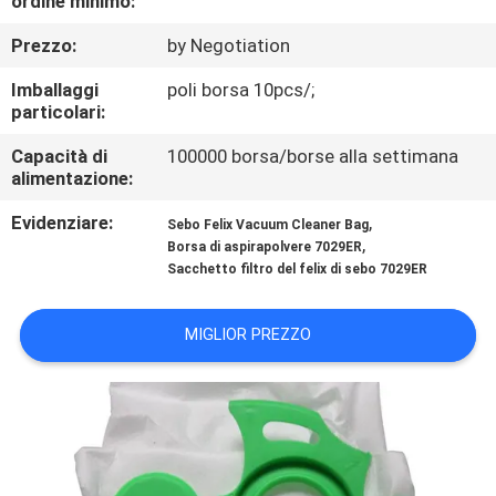
ordine minimo:
CONTROLLO
Prezzo:
by Negotiation
DI
QUALITÀ
Imballaggi
poli borsa 10pcs/;
particolari:
CONTATTICI
Capacità di
100000 borsa/borse alla settimana
alimentazione:
Evidenziare:
,
RICHIEDA
Sebo Felix Vacuum Cleaner Bag
,
Borsa di aspirapolvere 7029ER
UNA
Sacchetto filtro del felix di sebo 7029ER
CITAZIONE
MIGLIOR PREZZO
MAPPA
DEL
SITO