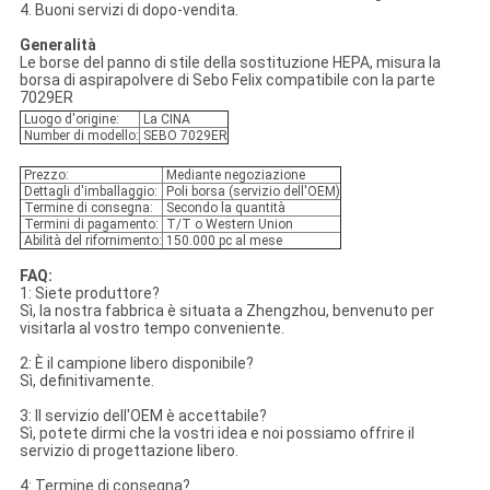
4. Buoni servizi di dopo-vendita.
Generalità
Le borse del panno di stile della sostituzione HEPA, misura la
borsa di aspirapolvere di Sebo Felix compatibile con la parte
7029ER
Luogo d'origine:
La CINA
Number di modello:
SEBO 7029ER
Prezzo:
Mediante negoziazione
Dettagli d'imballaggio:
Poli borsa (servizio dell'OEM)
Termine di consegna:
Secondo la quantità
Termini di pagamento:
T/T o Western Union
Abilità del rifornimento:
150.000 pc al mese
FAQ:
1: Siete produttore?
Sì, la nostra fabbrica è situata a Zhengzhou, benvenuto per
visitarla al vostro tempo conveniente.
2: È il campione libero disponibile?
Sì, definitivamente.
3: Il servizio dell'OEM è accettabile?
Sì, potete dirmi che la vostri idea e noi possiamo offrire il
servizio di progettazione libero.
4: Termine di consegna?