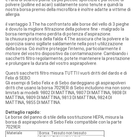
polvere (polline ed acari) saldamente sono tenute e quindi la
nostra borsa premio della microfibra è inoltre adatte a vittime di
allergia.
il vantaggio 3.The ha confrontato alle borse del vello di 3 pieghe
è dovuto la migliore filtrazione della polvere fine - malgrado la
borsa riempita meno perdita di potenza d'aspirazione.
la chiusura pratica della falda 4.The assicura che la polvere e la
sporcizia siano sigillate saldamente nella post-utilizzazione
della borsa. Ciò inoltre protegge l'interno, particolarmente il
motore del vostro dispositivo da contaminazione. Cambiando i
sacchetti filtro regolarmente, potete mantenere la prestazione
e prolungare la durata del vostro aspirapolvere.
Questi sacchetti filtro misura TUTTI I vuoti dritti del dardo e di
Felix di SEBO.
Gli esempi di Sebo Felix e di Sebo dardeggiano gli aspirapolveri
dritti che usano la borsa 7029ER di Sebo includono ma non sono
limitati ai modelli: 9802 DI MATTINA, 9807 DI MATTINA, 9808 DI
MATTINA, 9809 DI MATTINA, 9813 DI MATTINA, 9824 DI
MATTINA, 9855 DI MATTINA.
Dettaglio rapido:
Le borse del panno di stile della sostituzione HEPA, misura la
borsa di aspirapolvere di Sebo Felix compatibile con la parte
7029ER
Materiale
Borsa: Tessuto non tessuto