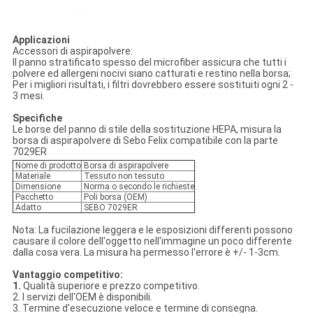
Applicazioni
Accessori di aspirapolvere:
Il panno stratificato spesso del microfiber assicura che tutti i
polvere ed allergeni nocivi siano catturati e restino nella borsa;
Per i migliori risultati, i filtri dovrebbero essere sostituiti ogni 2 -
3 mesi.
Specifiche
Le borse del panno di stile della sostituzione HEPA, misura la
borsa di aspirapolvere di Sebo Felix compatibile con la parte
7029ER
Nome di prodotto
Borsa di aspirapolvere
Materiale
Tessuto non tessuto
Dimensione
Norma o secondo le richieste
Pacchetto
Poli borsa (OEM)
Adatto
SEBO 7029ER
Nota: La fucilazione leggera e le esposizioni differenti possono
causare il colore dell'oggetto nell'immagine un poco differente
dalla cosa vera. La misura ha permesso l'errore è +/- 1-3cm.
Vantaggio competitivo:
1.
Qualità superiore e prezzo competitivo.
2. I servizi dell'OEM è disponibili.
3. Termine d'esecuzione veloce e termine di consegna.