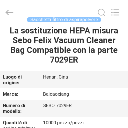
Henan
Toyeen
Biotech
Co.,
Ltd.
Sacchetti filtro di aspirapolvere
All
Rights
Reserved.
La sostituzione HEPA misura
CASA
Developed
by
Sebo Felix Vacuum Cleaner
ECER
PRODOTTI
Bag Compatible con la parte
7029ER
CIRCA
NOI
Luogo di
Henan, Cina
origine:
GIRO
Marca:
Baicaoxiang
DELLA
Numero di
SEBO 7029ER
modello:
FABBRICA
Quantità di
10000 pezzo/pezzi