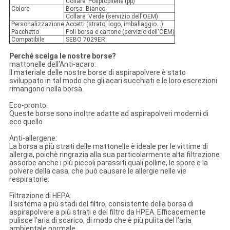
Collare: Polipropilene (pp)
Colore
Borsa: Bianco
Collare: Verde (servizio dell'OEM)
Personalizzazione
Accetti (strato, logo, imballaggio…)
Pacchetto
Poli borsa e cartone (servizio dell'OEM)
Compatibile
SEBO 7029ER
Perché scelga le nostre borse?
mattonelle dell'Anti-acaro:
Il materiale delle nostre borse di aspirapolvere è stato
sviluppato in tal modo che gli acari succhiati e le loro escrezioni
rimangono nella borsa.
Eco-pronto:
Queste borse sono inoltre adatte ad aspirapolveri moderni di
eco quello
Anti-allergene:
La borsa a più strati delle mattonelle è ideale per le vittime di
allergia, poichè ringrazia alla sua particolarmente alta filtrazione
assorbe anche i più piccoli parassiti quali polline, le spore e la
polvere della casa, che può causare le allergie nelle vie
respiratorie.
Filtrazione di HEPA:
Il sistema a più stadi del filtro, consistente della borsa di
aspirapolvere a più strati e del filtro da HPEA. Efficacemente
pulisce l'aria di scarico, di modo che è più pulita del l'aria
ambientale normale.