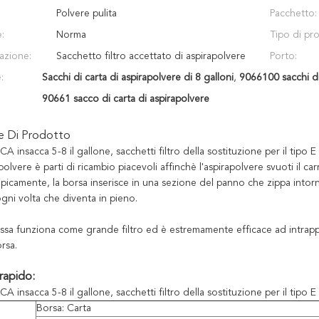
Polvere pulita
Pacchetto:
:
Norma
Tipo di pr
azione:
Sacchetto filtro accettato di aspirapolvere
Porto:
:
Sacchi di carta di aspirapolvere di 8 galloni
,
9066100 sacchi di
90661 sacco di carta di aspirapolvere
ne Di Prodotto
CA insacca 5-8 il gallone, sacchetti filtro della sostituzione per il t
polvere è parti di ricambio piacevoli affinchè l'aspirapolvere svuoti il c
ipicamente, la borsa inserisce in una sezione del panno che zippa intorn
gni volta che diventa in pieno.
ssa funziona come grande filtro ed è estremamente efficace ad intrappola
rsa.
rapido:
CA insacca 5-8 il gallone, sacchetti filtro della sostituzione per il t
Borsa: Carta