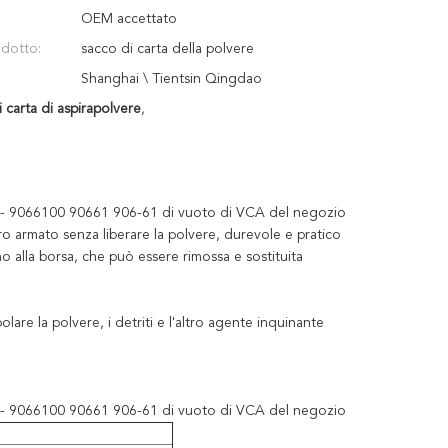
OEM accettato
odotto:
sacco di carta della polvere
Shanghai \ Tientsin Qingdao
 carta di aspirapolvere
,
ipo E - 9066100 90661 906-61 di vuoto di VCA del negozio
arro armato senza liberare la polvere, durevole e pratico
o alla borsa, che può essere rimossa e sostituita
re la polvere, i detriti e l'altro agente inquinante
ipo E - 9066100 90661 906-61 di vuoto di VCA del negozio