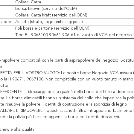
Collare: Carta
Borsa: Brown (servizio dell'OEM)
Collare: Carta kraft (servizio dell'OEM)
azione
Accetti (strato, logo, imballaggio…)
Poli borsa e cartone (servizio dell'OEM)
Tipo E - 9066100 90661 906-61 di vuoto di VCA del negozio
irapolvere compatibili con le parti di aspirapolvere del negozio. Sostituis
ni
ETTA PER IL VOSTRO VUOTO: Le nostre borse Negozio-VCA misura i vuot
o la H 90671, 9067100. Non compatibile con un vuoto tenuto in mano d'a
iutta
ICIENTE - i bloccaggi di alta qualità della borsa del filtro a depression
asa. Le borse eliminabili hanno un sistema del collo che impedisce la pol
e rimuove la polvere, i detriti di costruzione e la sporcizia di legno
LLARE E RIMUOVERE - questi sacchetti filtro intrappolano facilmente la
de la pulizia più facili ed appena la borsa ed i detriti di scarichi.
ew e alta qualità