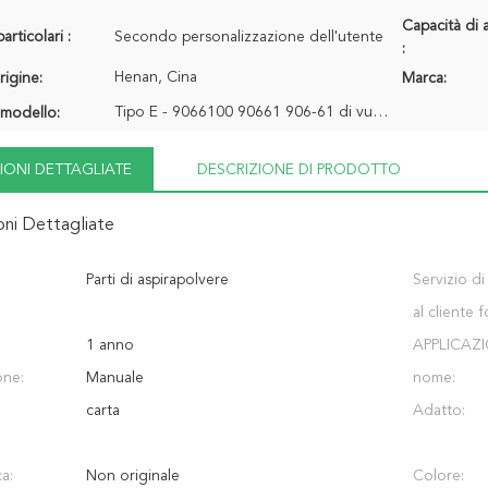
Capacità di 
articolari :
Secondo personalizzazione dell'utente
:
Henan, Cina
rigine:
Marca:
Tipo E - 9066100 90661 906-61 di vuoto di VCA del negozio
modello:
IONI DETTAGLIATE
DESCRIZIONE DI PRODOTTO
oni Dettagliate
Parti di aspirapolvere
Servizio di
al cliente f
1 anno
APPLICAZI
one:
Manuale
nome:
carta
Adatto:
ca:
Non originale
Colore: