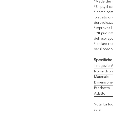
*Made dei ma
*Empty il c
* come comp
lo strato di 
durevolezz
*Improves l'
il *It può r
dell'aspirap
* collare re
per il bordo
Specifiche
Il negozio V
Nome di pr
Materiale
Dimensione
Pacchetto
Adatto
Nota: La fuc
vera.