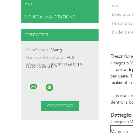
CASI
uso:
Dimensione
RICHIEDA UNA CITAZIONE
Personalizz
Evidenziare
CONTATTICI
ContPerson :
Wang
Descrizio
Numero di telefono :
+86-
Il negozio V
WhatsApp :
+8615515663119
(155)-1566-3119
La borsa di 
per usare. T
facilmente o
La borsa ste
dentro la bo
Dettaglio 
Il negozio V
Materiale