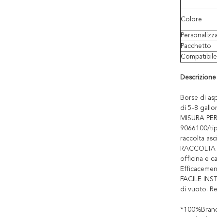
Colore
Personalizz
Pacchetto
Compatibile
Descrizione
Borse di asp
di 5-8 gallo
MISURA PERF
9066100/tip
raccolta asc
RACCOLTA EFF
officina e c
Efficacement
FACILE INSTA
di vuoto. Ren
*100%Brandn