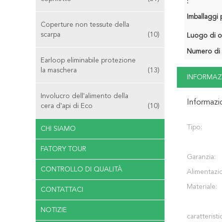
:
Imballaggi p
Coperture non tessute della
scarpa
(10)
Luogo di o
Numero di 
Earloop eliminabile protezione
la maschera
(13)
INFORMAZ
Involucro dell'alimento della
Informazi
cera d'api di Eco
(10)
Tipo:
CHI SIAMO
FATORY TOUR
Garanzia:
CONTROLLO DI QUALITÀ
Alimentazi
Materiale:
CONTATTACI
NOTIZIE
caratteristi