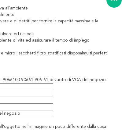
va all'ambiente
ilmente
olvere e di detriti per fornire la capacità massima e la
olvere ed i capelli
mbiente di vita ed assicurare il tempo di impiego
cro i sacchetti filtro stratificati disposalmulti perfetti
ipo E - 9066100 90661 906-61 di vuoto di VCA del negozio
el negozio
dell'oggetto nell'immagine un poco differente dalla cosa