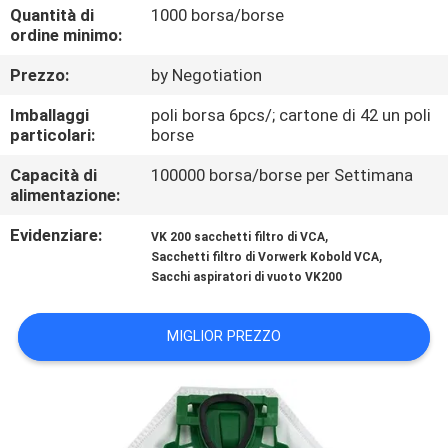
CONTROLLO
Quantità di
1000 borsa/borse
ordine minimo:
DI
Prezzo:
by Negotiation
QUALITÀ
Imballaggi
poli borsa 6pcs/; cartone di 42 un poli
particolari:
borse
CONTATTICI
Capacità di
100000 borsa/borse per Settimana
alimentazione:
RICHIEDA
Evidenziare:
,
UNA
VK 200 sacchetti filtro di VCA
,
Sacchetti filtro di Vorwerk Kobold VCA
CITAZIONE
Sacchi aspiratori di vuoto VK200
MAPPA
MIGLIOR PREZZO
DEL
SITO