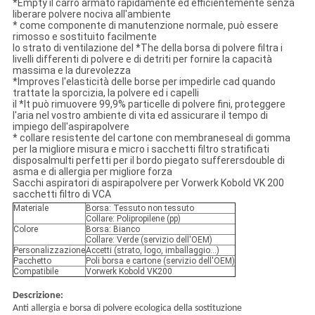
*Empty il carro armato rapidamente ed efficientemente senza
liberare polvere nociva all'ambiente
* come componente di manutenzione normale, può essere
rimosso e sostituito facilmente
lo strato di ventilazione del *The della borsa di polvere filtra i
livelli differenti di polvere e di detriti per fornire la capacità
massima e la durevolezza
*Improves l'elasticità delle borse per impedirle cad quando
trattate la sporcizia, la polvere ed i capelli
il *It può rimuovere 99,9% particelle di polvere fini, proteggere
l'aria nel vostro ambiente di vita ed assicurare il tempo di
impiego dell'aspirapolvere
* collare resistente del cartone con membraneseal di gomma
per la migliore misura e micro i sacchetti filtro stratificati
disposalmulti perfetti per il bordo piegato sufferersdouble di
asma e di allergia per migliore forza
Sacchi aspiratori di aspirapolvere per Vorwerk Kobold VK 200
sacchetti filtro di VCA
Materiale
Borsa: Tessuto non tessuto
Collare: Polipropilene (pp)
Colore
Borsa: Bianco
Collare: Verde (servizio dell'OEM)
Personalizzazione
Accetti (strato, logo, imballaggio…)
Pacchetto
Poli borsa e cartone (servizio dell'OEM)
Compatibile
Vorwerk Kobold VK200
Descrizione:
Anti allergia e borsa di polvere ecologica della sostituzione