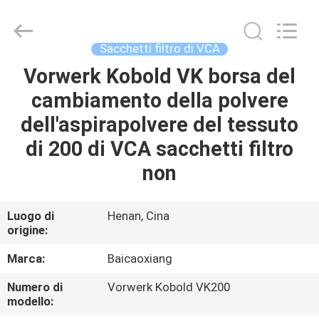
Toyeen
Biotech
Co.,
Ltd.
All
Sacchetti filtro di VCA
Rights
Reserved.
Developed
Vorwerk Kobold VK borsa del
CASA
by
ECER
cambiamento della polvere
PRODOTTI
dell'aspirapolvere del tessuto
di 200 di VCA sacchetti filtro
CIRCA
non
NOI
Luogo di
Henan, Cina
origine:
GIRO
DELLA
Marca:
Baicaoxiang
FABBRICA
Numero di
Vorwerk Kobold VK200
modello: