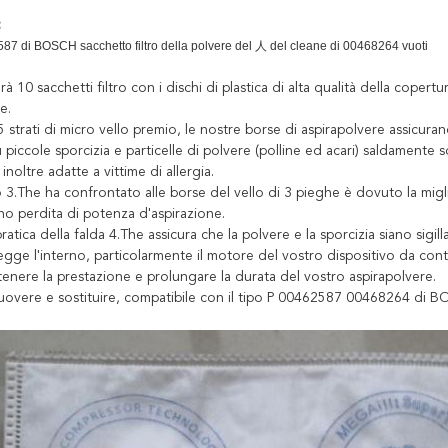
:
87 di BOSCH sacchetto filtro della polvere del 人 del cleane di 00468264 vuoti
rà 10 sacchetti filtro con i dischi di plastica di alta qualità della coper
e.
5 strati di micro vello premio, le nostre borse di aspirapolvere assicurano
iù piccole sporcizia e particelle di polvere (polline ed acari) saldamente
inoltre adatte a vittime di allergia.
 3.The ha confrontato alle borse del vello di 3 pieghe è dovuto la migli
no perdita di potenza d'aspirazione.
pratica della falda 4.The assicura che la polvere e la sporcizia siano sigi
egge l'interno, particolarmente il motore del vostro dispositivo da con
enere la prestazione e prolungare la durata del vostro aspirapolvere.
imuovere e sostituire, compatibile con il tipo P 00462587 00468264 di 