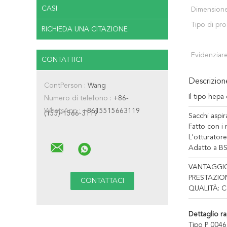
CASI
Dimensione
Tipo di pr
RICHIEDA UNA CITAZIONE
Evidenziare
CONTATTICI
Descrizio
ContPerson :
Wang
Il tipo hepa
Numero di telefono :
+86-
WhatsApp :
+8615515663119
(155)-1566-3119
Sacchi aspir
Fatto con i 
L'otturatore
Adatto a BS
VANTAGGIO: 
PRESTAZIONE
QUALITÀ: Con
Dettaglio ra
Tipo P 0046