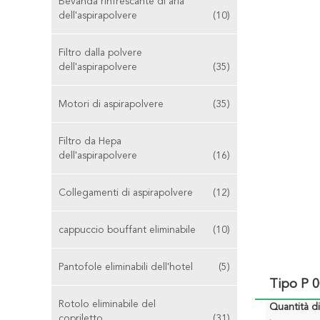
Bevanda rinfrescante di aria
dell'aspirapolvere
(10)
Filtro dalla polvere
dell'aspirapolvere
(35)
Motori di aspirapolvere
(35)
Filtro da Hepa
dell'aspirapolvere
(16)
Collegamenti di aspirapolvere
(12)
cappuccio bouffant eliminabile
(10)
Pantofole eliminabili dell'hotel
(5)
Tipo P 0
Rotolo eliminabile del
Quantità d
copriletto
(31)