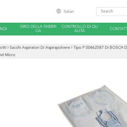
Italian
GIRO DELLA FABBRI
CONTROLLO DI QU
 NOI
CONTATT
CA
ALITÀ
otti
Sacchi Aspiratori Di Aspirapolvere
Tipo P 00462587 Di BOSCH De
Del Micro