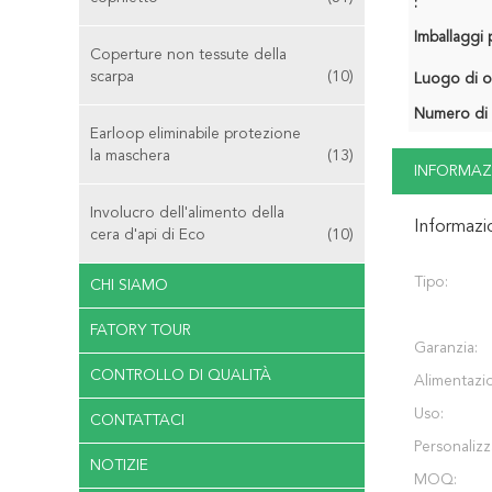
:
Imballaggi p
Coperture non tessute della
scarpa
(10)
Luogo di o
Numero di 
Earloop eliminabile protezione
la maschera
(13)
INFORMAZ
Involucro dell'alimento della
Informazi
cera d'api di Eco
(10)
Tipo:
CHI SIAMO
FATORY TOUR
Garanzia:
CONTROLLO DI QUALITÀ
Alimentazi
Uso:
CONTATTACI
Personalizz
NOTIZIE
MOQ: