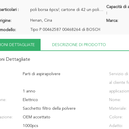
Capacità di 
articolari :
poli borsa 6pcs/; cartone di 42 un poli borse
:
Henan, Cina
rigine:
Marca:
Tipo P 00462587 00468264 di BOSCH
modello:
IONI DETTAGLIATE
DESCRIZIONE DI PRODOTTO
oni Dettagliate
Parti di aspirapolvere
Servizio di
al cliente f
1 anno
applicazion
one:
Elettrico
Nome:
Sacchetto filtro della polvere
Materiale:
azione:
OEM accettato
Colore:
1000pcs
Adatto: