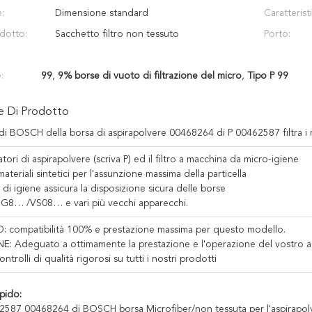
:
Dimensione standard
Caratteristi
odotto:
Sacchetto filtro non tessuto
Porto:
:
99
,
9% borse di vuoto di filtrazione del micro
,
Tipo P 99
ne Di Prodotto
 di BOSCH della borsa di aspirapolvere 00468264 di P 00462587 filtra i m
atori di aspirapolvere (scriva P) ed il filtro a macchina da micro-igiene
materiali sintetici per l'assunzione massima della particella
 di igiene assicura la disposizione sicura delle borse
G8… /VS08… e vari più vecchi apparecchi.
compatibilità 100% e prestazione massima per questo modello.
: Adeguato a ottimamente la prestazione e l'operazione del vostro a
trolli di qualità rigorosi su tutti i nostri prodotti
pido:
2587 00468264 di BOSCH borsa Microfiber/non tessuta per l'aspirapol