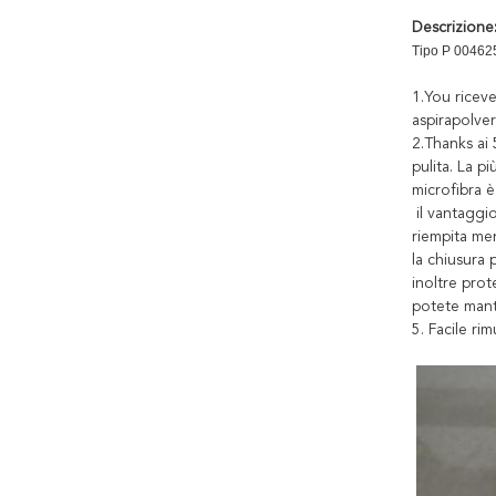
Descrizione
Tipo P 004625
1.You riceve
aspirapolver
2.Thanks ai 
pulita. La p
microfibra è 
il vantaggio
riempita me
la chiusura 
inoltre prot
potete mant
5. Facile r