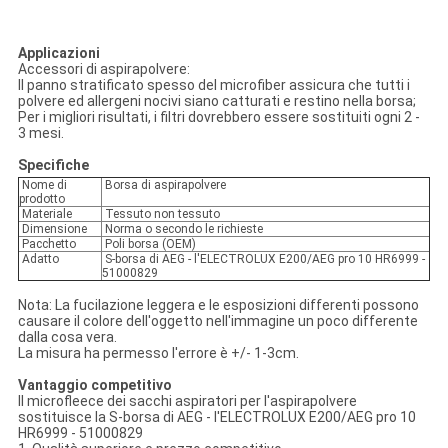
Applicazioni
Accessori di aspirapolvere:
Il panno stratificato spesso del microfiber assicura che tutti i
polvere ed allergeni nocivi siano catturati e restino nella borsa;
Per i migliori risultati, i filtri dovrebbero essere sostituiti ogni 2 -
3 mesi.
Specifiche
Nome di
Borsa di aspirapolvere
prodotto
Materiale
Tessuto non tessuto
Dimensione
Norma o secondo le richieste
Pacchetto
Poli borsa (OEM)
Adatto
S-borsa di AEG - l'ELECTROLUX E200/AEG pro 10 HR6999 -
51000829
Nota: La fucilazione leggera e le esposizioni differenti possono
causare il colore dell'oggetto nell'immagine un poco differente
dalla cosa vera.
La misura ha permesso l'errore è +/- 1-3cm.
Vantaggio competitivo
Il microfleece dei sacchi aspiratori per l'aspirapolvere
sostituisce la S-borsa di AEG - l'ELECTROLUX E200/AEG pro 10
HR6999 - 51000829