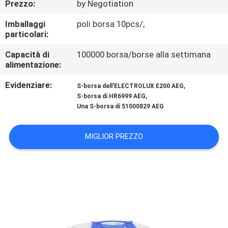
Prezzo:
by Negotiation
CONTROLLO
DI
Imballaggi
poli borsa 10pcs/;
particolari:
QUALITÀ
Capacità di
100000 borsa/borse alla settimana
alimentazione:
CONTATTICI
Evidenziare:
,
S-borsa dell'ELECTROLUX E200 AEG
,
S-borsa di HR6999 AEG
RICHIEDA
Una S-borsa di 51000829 AEG
UNA
MIGLIOR PREZZO
CITAZIONE
MAPPA
DEL
SITO