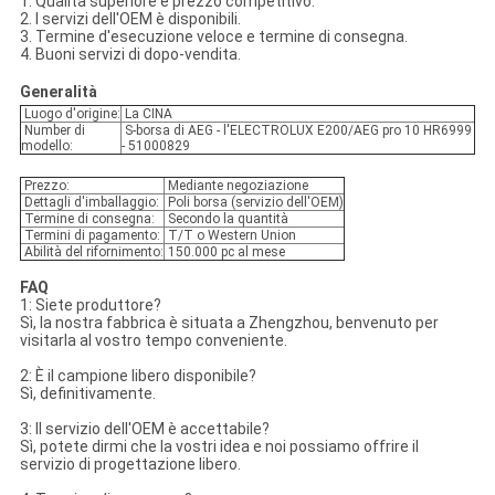
1. Qualità superiore e prezzo competitivo.
2. I servizi dell'OEM è disponibili.
3. Termine d'esecuzione veloce e termine di consegna.
4. Buoni servizi di dopo-vendita.
Generalità
Luogo d'origine:
La CINA
Number di
S-borsa di AEG - l'ELECTROLUX E200/AEG pro 10 HR6999
modello:
- 51000829
Prezzo:
Mediante negoziazione
Dettagli d'imballaggio:
Poli borsa (servizio dell'OEM)
Termine di consegna:
Secondo la quantità
Termini di pagamento:
T/T o Western Union
Abilità del rifornimento:
150.000 pc al mese
FAQ
1: Siete produttore?
Sì, la nostra fabbrica è situata a Zhengzhou, benvenuto per
visitarla al vostro tempo conveniente.
2: È il campione libero disponibile?
Sì, definitivamente.
3: Il servizio dell'OEM è accettabile?
Sì, potete dirmi che la vostri idea e noi possiamo offrire il
servizio di progettazione libero.