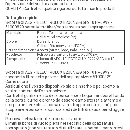
l'operazione del vostro aspirapolvere
QUALITÀ: Controlli di qualità rigorosi su tutti i nostri prodotti
Dettaglio rapido
S-borsa di AEG - l'ELECTROLUX E200/AEG pro 10 HR6999 -
51000829
borsa Microfiber/non tessuta per l'aspirapolvere
Materiale
Borsa: Tessuto non tessuto
Collare: Polipropilene (pp)
Colore
Borsa: Bianco
Collare: Blu (servizio dell'OEM)
Personalizzazione
Accetti (strato, logo, imballaggio…)
Pacchetto
Poli borsa e cartone (servizio dell'OEM)
Compatibile
S-borsa di AEG - l'ELECTROLUX E200/AEG pro 10
HR6999 - 51000829
S-borsa di AEG - l'ELECTROLUX E200/AEG pro 10 HR6999 -
sacchetto filtro della polvere dell'aspirapolvere 51000829
.
Come usare:
Assicuri che il vostro dispositivo sia disinserito e poi aperto la
vostra camera dell'aspirapolvere
Controlli il gonfiamento della borsa – se sta gonfiandosi al fondo
della borsa, quindi è pronto da essere cambiato (stia attento a
non permettere che la borsa diventi troppo piena poichè può
scoppiare la borsa e la sporcizia ed i detriti di causa per sfuggire
a)
Rimuova delicatamente la borsa di vuoto
Elimini la borsa di vuoto piena nel secchio della spazzatura
appropriato (non sia tentato di riutilizzare la borsa – sono intesi