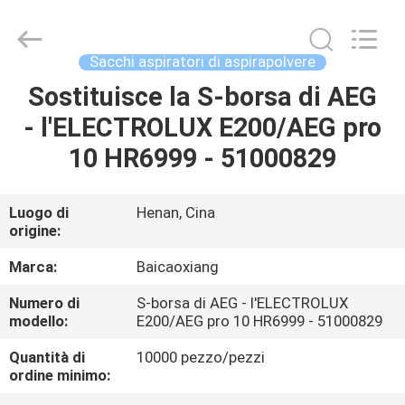
Toyeen
Biotech
Co.,
Ltd.
All
Sacchi aspiratori di aspirapolvere
Rights
Reserved.
Sostituisce la S-borsa di AEG
CASA
Developed
by
ECER
- l'ELECTROLUX E200/AEG pro
PRODOTTI
10 HR6999 - 51000829
CIRCA
Luogo di
Henan, Cina
origine:
NOI
Marca:
Baicaoxiang
GIRO
Numero di
S-borsa di AEG - l'ELECTROLUX
modello:
E200/AEG pro 10 HR6999 - 51000829
DELLA
FABBRICA
Quantità di
10000 pezzo/pezzi
ordine minimo: