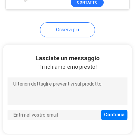
CONTATTO
5
Pantofole eliminabili
dell'hotel
Osservi più
Lasciate un messaggio
Ti richiameremo presto!
34
Rotolo eliminabile
del copriletto
13