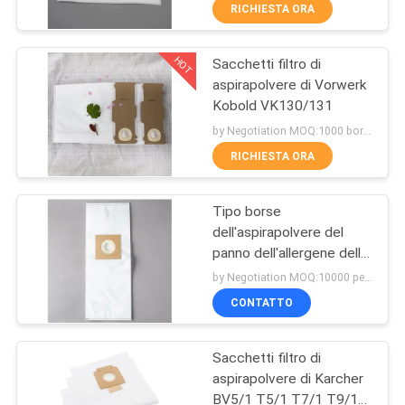
CONTROLLO
RICHIESTA ORA
DI
HOT
Sacchetti filtro di
QUALITÀ
87
aspirapolvere di Vorwerk
Kobold VK130/131
Sacchi aspiratori di
CONTATTICI
by Negotiation MOQ:1000 borsa/borse
aspirapolvere
RICHIESTA ORA
RICHIEDA
Tipo borse
UNA
dell'aspirapolvere del
CITAZIONE
panno dell'allergene delle
47
borse di vuoto di y per
by Negotiation MOQ:10000 pezzo/pezzi
WindTunnel 4010100Y
Sacchi di carta di
MAPPA
CONTATTO
DEL
aspirapolvere
Sacchetti filtro di
SITO
aspirapolvere di Karcher
BV5/1 T5/1 T7/1 T9/1