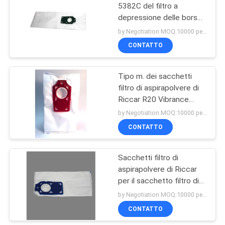
5382C del filtro a
depressione delle borse
38
di vuoto di media di
by Negotiation MOQ:10000 pezzo/pezzi
SupraLite R10 Riccar
Motori di
CONTATTO
Hepa
aspirapolvere
Tipo m. dei sacchetti
filtro di aspirapolvere di
Riccar R20 Vibrance
R20S R20D R20P
by Negotiation MOQ:10000 pezzo/pezzi
R20UP RMH-6
CONTATTO
19
Filtro da Hepa
Sacchetti filtro di
aspirapolvere di Riccar
dell'aspirapolvere
per il sacchetto filtro di
Brillance R30D R30P
by Negotiation MOQ:10000 pezzo/pezzi
R30PET HEPA
CONTATTO