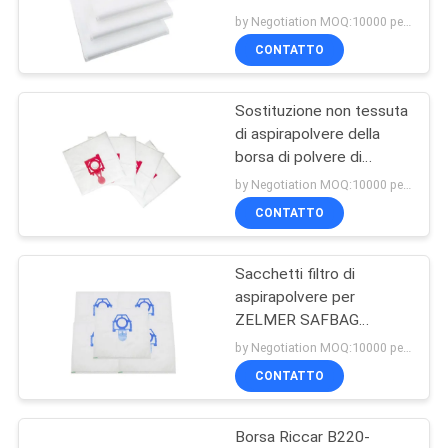
T10/1 69043330
PRIVACY
by Negotiation MOQ:10000 pezzo/pezzi
69043160
CONTATTO
POLICY
14
Bevanda
Sostituzione non tessuta
di aspirapolvere della
rinfrescante di aria
borsa di polvere di
Zelmer ZVCA300B
dell'aspirapolvere
by Negotiation MOQ:10000 pezzo/pezzi
49,4200
CONTATTO
Sacchetti filtro di
38
aspirapolvere per
Filtro dalla polvere
ZELMER SAFBAG
49,4001 ZVCA100B
by Negotiation MOQ:10000 pezzo/pezzi
dell'aspirapolvere
49,4000 st 49,4020
CONTATTO
919,0
Borsa Riccar B220-