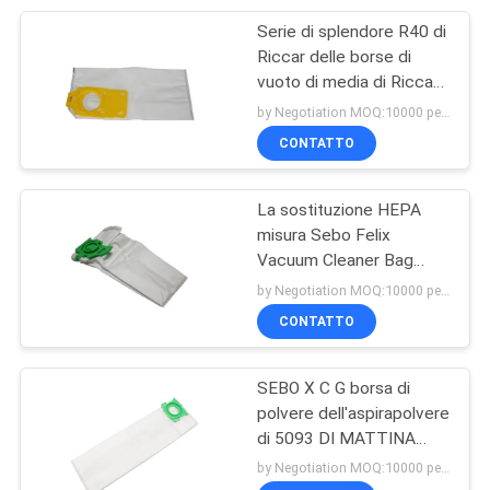
Serie di splendore R40 di
15
Riccar delle borse di
Collegamenti di
vuoto di media di Riccar
Hepa del panno della
by Negotiation MOQ:10000 pezzo/pezzi
aspirapolvere
polvere del pulitore
CONTATTO
La sostituzione HEPA
misura Sebo Felix
Vacuum Cleaner Bag
10
Compatible con la parte
by Negotiation MOQ:10000 pezzo/pezzi
cappuccio bouffant
7029ER
CONTATTO
eliminabile
SEBO X C G borsa di
polvere dell'aspirapolvere
di 5093 DI MATTINA
della borsa del panno di
by Negotiation MOQ:10000 pezzo/pezzi
Hepa di 370 serie