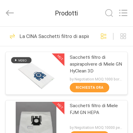
Toyeen
Biotech
Co.,
Prodotti
Ltd.
All
Rights
Reserved.
Developed
CASA
101
by
La CINA Sacchetti filtro di aspirapolvere
ECER
Sacchetti filtro di
PRODOTTI
VCA
HOT
Sacchetti filtro di
aspirapolvere di Miele GN
CIRCA
HyClean 3D
NOI
by Negotiation MOQ:1000 borsa/borse
RICHIESTA ORA
88
GIRO
Sacchetti filtro di
HOT
Sacchetti filtro di Miele
DELLA
FJM GN HEPA
FABBRICA
aspirapolvere
by Negotiation MOQ:10000 pezzo/pezzi