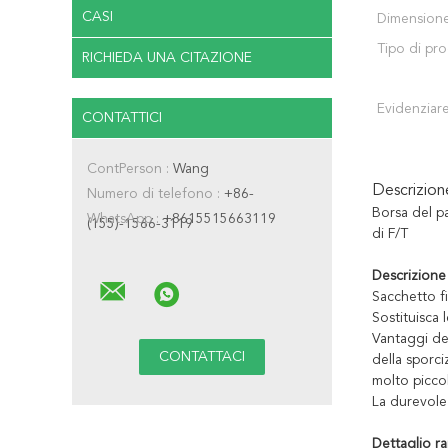
CASI
Dimensione
Tipo di pr
RICHIEDA UNA CITAZIONE
Evidenziare
CONTATTICI
ContPerson :
Wang
Descrizio
Numero di telefono :
+86-
Borsa del p
WhatsApp :
+8615515663119
(155)-1566-3119
di F/T
Descrizione
Sacchetto fi
Sostituisca 
Vantaggi de
della sporci
molto piccol
La durevolez
Dettaglio r