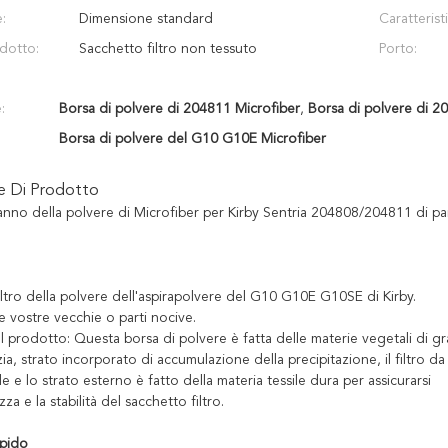
:
Dimensione standard
Caratteristi
odotto:
Sacchetto filtro non tessuto
Porto:
:
Borsa di polvere di 204811 Microfiber
,
Borsa di polvere di 2
Borsa di polvere del G10 G10E Microfiber
ne Di Prodotto
anno della polvere di Microfiber per Kirby Sentria 204808/204811 di par
ltro della polvere dell'aspirapolvere del G10 G10E G10SE di Kirby.
le vostre vecchie o parti nocive.
l prodotto: Questa borsa di polvere è fatta delle materie vegetali di g
zia, strato incorporato di accumulazione della precipitazione, il filtro da
e e lo strato esterno è fatto della materia tessile dura per assicurarsi
za e la stabilità del sacchetto filtro.
apido