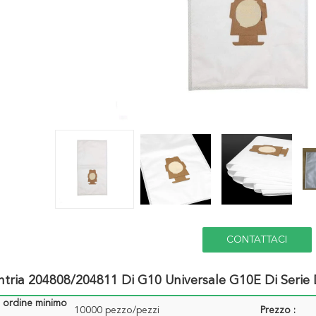
CONTATTACI
ntria 204808/204811 Di G10 Universale G10E Di Serie D
i ordine minimo
10000 pezzo/pezzi
Prezzo :