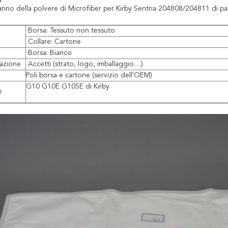
anno della polvere di Microfiber per Kirby Sentria 204808/204811 di par
Borsa: Tessuto non tessuto
Collare: Cartone
Borsa: Bianco
zazione
Accetti (strato, logo, imballaggio…)
Poli borsa e cartone (servizio dell'OEM)
G10 G10E G10SE di Kirby
e