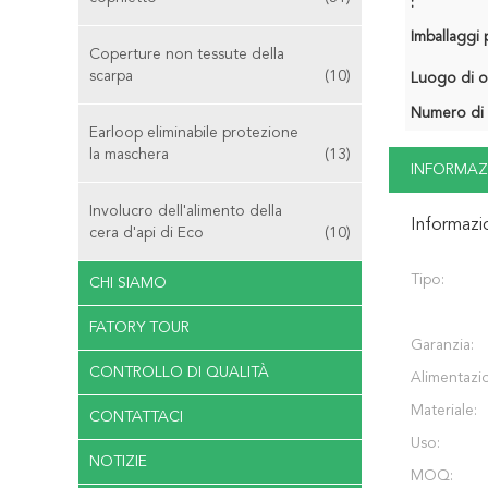
:
Imballaggi p
Coperture non tessute della
scarpa
(10)
Luogo di o
Numero di 
Earloop eliminabile protezione
la maschera
(13)
INFORMAZ
Involucro dell'alimento della
Informazi
cera d'api di Eco
(10)
Tipo:
CHI SIAMO
FATORY TOUR
Garanzia:
CONTROLLO DI QUALITÀ
Alimentazi
Materiale:
CONTATTACI
Uso:
NOTIZIE
MOQ: