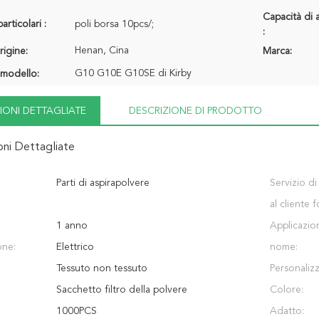
Capacità di 
articolari :
poli borsa 10pcs/;
:
Henan, Cina
rigine:
Marca:
G10 G10E G10SE di Kirby
modello:
IONI DETTAGLIATE
DESCRIZIONE DI PRODOTTO
oni Dettagliate
Parti di aspirapolvere
Servizio di
al cliente f
1 anno
Applicazio
one:
Elettrico
nome:
Tessuto non tessuto
Personaliz
Sacchetto filtro della polvere
Colore:
1000PCS
Adatto: