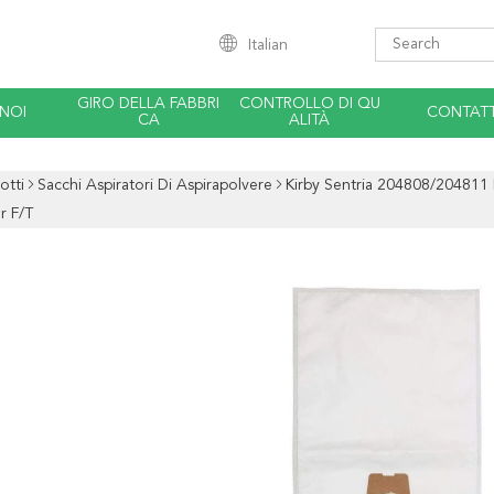
Italian
GIRO DELLA FABBRI
CONTROLLO DI QU
 NOI
CONTATT
CA
ALITÀ
otti
Sacchi Aspiratori Di Aspirapolvere
Kirby Sentria 204808/204811 
r F/T