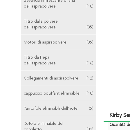
Bevanda rinfrescante di aria
dell'aspirapolvere
(10)
Filtro dalla polvere
dell'aspirapolvere
(35)
Motori di aspirapolvere
(35)
Filtro da Hepa
dell'aspirapolvere
(16)
Collegamenti di aspirapolvere
(12)
cappuccio bouffant eliminabile
(10)
Pantofole eliminabili dell'hotel
(5)
Kirby Se
Rotolo eliminabile del
Quantità d
copriletto
(31)