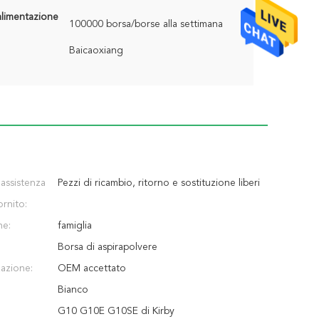
alimentazione
100000 borsa/borse alla settimana
Baicaoxiang
 assistenza
Pezzi di ricambio, ritorno e sostituzione liberi
ornito:
ne:
famiglia
Borsa di aspirapolvere
zazione:
OEM accettato
Bianco
G10 G10E G10SE di Kirby