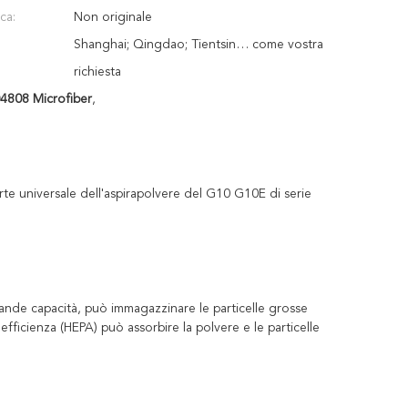
ca:
Non originale
Shanghai; Qingdao; Tientsin… come vostra
richiesta
04808 Microfiber
,
te universale dell'aspirapolvere del G10 G10E di serie
rande capacità, può immagazzinare le particelle grosse
 efficienza (HEPA) può assorbire la polvere e le particelle